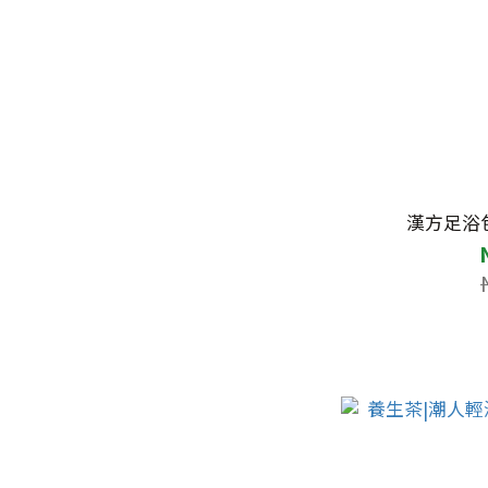
漢方足浴包