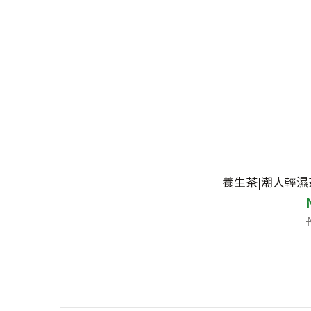
養生茶|潮人輕濕茶